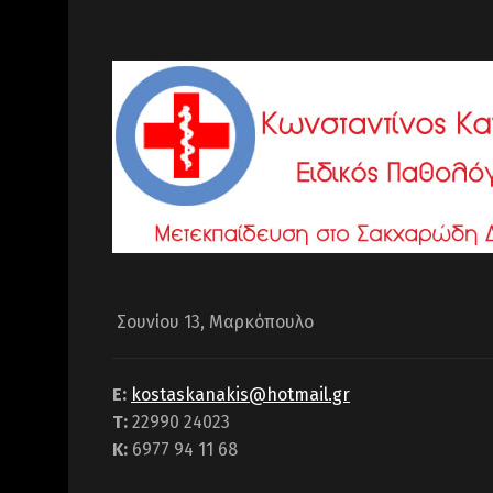
Σουνίου 13, Μαρκόπουλο
Ε:
kostaskanakis@hotmail.gr
Τ:
22990 24023
Κ:
6977 94 11 68