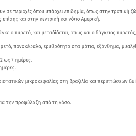
υν σε περιοχές όπου υπάρχει επιδημία, όπως στην τροπική ζ
 επίσης και στην κεντρική και νότιο Αμερική.
 δάγκειο πυρετό, και μεταδίδεται, όπως και ο δάγκειος πυρετ
ετό, πονοκέφαλο, ερυθρότητα στα μάτια, εξάνθημα, μυαλγίε
2 ως 7 ημέρες.
ημέρες.
ριστατικών μικροκεφαλίας στη Βραζιλία και περιπτώσεων Gui
για την προφύλαξη από τη νόσο.