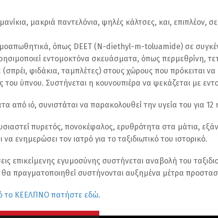
νίκια, μακριά παντελόνια, ψηλές κάλτσες, και, επιπλέον, σ
ομοαπωθητικά, όπως DEET (N-diethyl-m-toluamide) σε συγκέ
χρησιμοποιεί εντομοκτόνα σκευάσματα, όπως περμεθρίνη, τε
σπρέι, φιδάκια, ταμπλέτες) στους χώρους που πρόκειται να
ς του ύπνου. Συστήνεται η κουνουπιέρα να ψεκάζεται με εντ
 από ιό, συνιστάται να παρακολουθεί την υγεία του για 12 
σιαστεί πυρετός, πονοκέφαλος, ερυθρότητα στα μάτια, εξάνθ
 να ενημερώσει τον ιατρό για το ταξιδιωτικό του ιστορικό.
ώσεις επικείμενης εγυμοσύνης συστήνεται αναβολή του ταξιδ
ίδι θα πραγματοποιηθεί συστήνονται αυξημένα μέτρα προστα
από το ΚΕΕΛΠΝΟ πατήστε εδώ
.